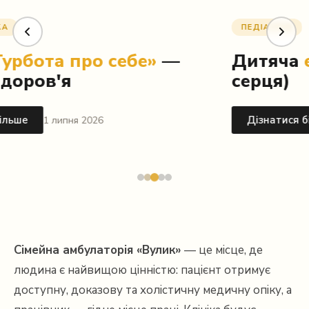
ПЕДІАТРІЯ
Дитяча
ехокардіографія
(УЗД
серця)
Дізнатися більше
26 червня 2026
Сімейна амбулаторія «Вулик»
— це місце, де
людина є найвищою цінністю: пацієнт отримує
доступну, доказову та холістичну медичну опіку, а