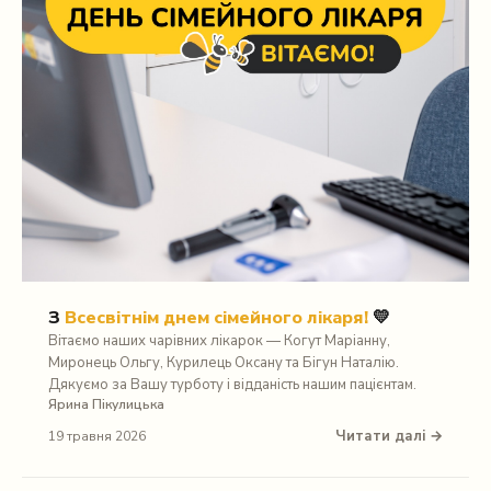
З
Всесвітнім днем сімейного лікаря!
💛
Вітаємо наших чарівних лікарок — Когут Маріанну,
Миронець Ольгу, Курилець Оксану та Бігун Наталію.
Дякуємо за Вашу турботу і відданість нашим пацієнтам.
Ярина Пікулицька
Читати далі →
19 травня 2026