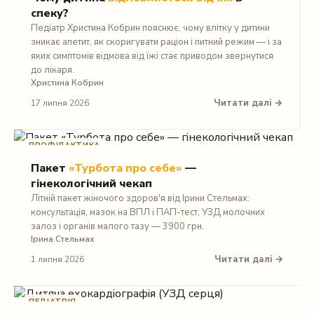
спеку?
Педіатр Христина Кобрин пояснює, чому влітку у дитини
зникає апетит, як скоригувати раціон і питний режим — і за
яких симптомів відмова від їжі стає приводом звернутися
до лікаря.
Христина Кобрин
Читати далі →
17 липня 2026
ПРОФІЛАКТИКА
Пакет
«Турбота про себе»
—
гінекологічний чекап
Літній пакет жіночого здоров'я від Ірини Стельмах:
консультація, мазок на ВПЛ і ПАП-тест, УЗД молочних
залоз і органів малого тазу — 3900 грн.
Ірина Стельмах
Читати далі →
1 липня 2026
ПЕДІАТРІЯ