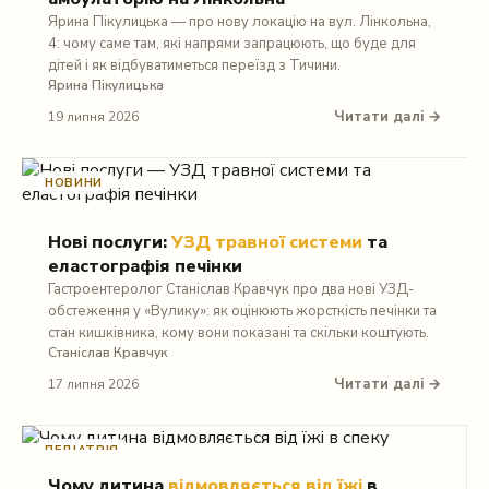
Ярина Пікулицька — про нову локацію на вул. Лінкольна,
4: чому саме там, які напрями запрацюють, що буде для
дітей і як відбуватиметься переїзд з Тичини.
Ярина Пікулицька
Читати далі →
19 липня 2026
НОВИНИ
Нові послуги:
УЗД травної системи
та
еластографія печінки
Гастроентеролог Станіслав Кравчук про два нові УЗД-
обстеження у «Вулику»: як оцінюють жорсткість печінки та
стан кишківника, кому вони показані та скільки коштують.
Станіслав Кравчук
Читати далі →
17 липня 2026
ПЕДІАТРІЯ
Чому дитина
відмовляється від їжі
в