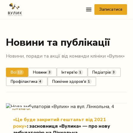
Записатися
Новини та публікації
Новини, поради та акції від команди клініки «Вулик»
Всі
Новини
Інтерв'ю
Педіатрія
12
3
1
3
Telegram
Профілактика
Психічне здоров'я
4
1
Viber
WhatsApp
ІНТЕРВ'Ю
Facebook Messenger
«Це буде закритий гештальт від 2021
року»
: засновниця «Вулика» — про нову
Instagram
амбулаторію на Лінкольна