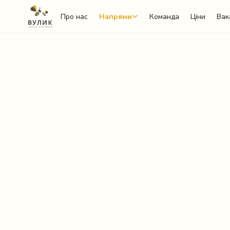
Про нас
Напрями
Команда
Ціни
Вак
Telegram
Viber
WhatsApp
Facebook Messenger