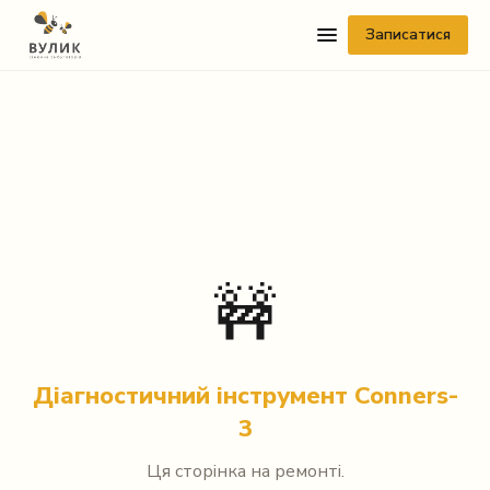
Записатися
Telegram
🚧
Viber
WhatsApp
Діагностичний інструмент Conners-
3
Facebook Messenger
Ця сторінка на ремонті.
Instagram