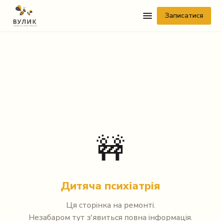
Записатися
Telegram
🚧
Viber
WhatsApp
Дитяча психіатрія
Facebook Messenger
Ця сторінка на ремонті.
Instagram
Незабаром тут з'явиться повна інформація.