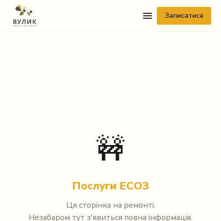
Записатися
Telegram
🚧
Viber
WhatsApp
Послуги ЕСОЗ
Facebook Messenger
Ця сторінка на ремонті.
Instagram
Незабаром тут з'явиться повна інформація.