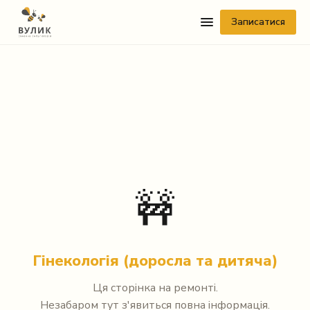
Записатися
Telegram
🚧
Viber
WhatsApp
Гінекологія (доросла та дитяча)
Facebook Messenger
Ця сторінка на ремонті.
Instagram
Незабаром тут з'явиться повна інформація.