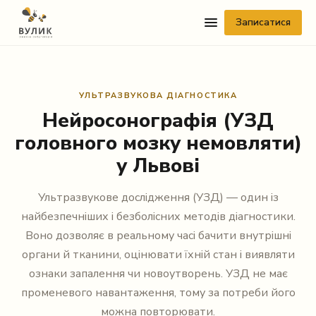
Записатися
УЛЬТРАЗВУКОВА ДІАГНОСТИКА
Нейросонографія (УЗД
головного мозку немовляти)
у Львові
Telegram
Ультразвукове дослідження (УЗД) — один із
Viber
найбезпечніших і безболісних методів діагностики.
Воно дозволяє в реальному часі бачити внутрішні
WhatsApp
органи й тканини, оцінювати їхній стан і виявляти
ознаки запалення чи новоутворень. УЗД не має
Facebook Messenger
променевого навантаження, тому за потреби його
Instagram
можна повторювати.