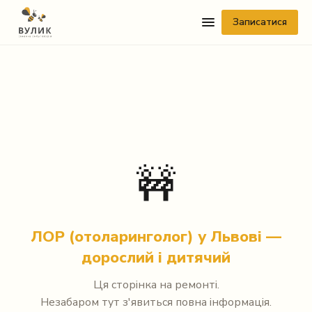
Записатися
🚧
Telegram
Viber
ЛОР (отоларинголог) у Львові —
WhatsApp
дорослий і дитячий
Facebook Messenger
Ця сторінка на ремонті.
Незабаром тут з'явиться повна інформація.
Instagram