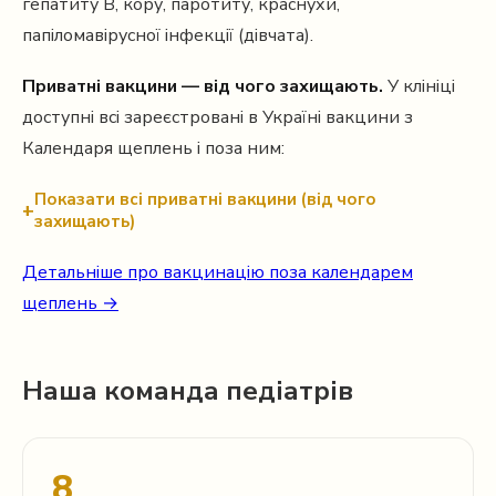
гепатиту В, кору, паротиту, краснухи,
папіломавірусної інфекції (дівчата).
Приватні вакцини — від чого захищають.
У клініці
доступні всі зареєстровані в Україні вакцини з
Календаря щеплень і поза ним:
Показати всі приватні вакцини (від чого
захищають)
Детальніше про вакцинацію поза календарем
щеплень →
Наша команда педіатрів
8