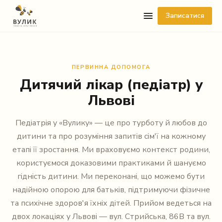
Записатися
ПЕРВИННА ДОПОМОГА
Дитячий лікар (педіатр) у
Львові
Педіатрія у «Вулику» — це про турботу й любов до
Telegram
дитини та про розуміння запитів сім'ї на кожному
Viber
етапі її зростання. Ми враховуємо контекст родини,
користуємося доказовими практиками й шануємо
WhatsApp
гідність дитини. Ми переконані, що можемо бути
надійною опорою для батьків, підтримуючи фізичне
Facebook Messenger
та психічне здоров'я їхніх дітей. Прийом ведеться на
двох локаціях у Львові — вул. Стрийська, 86В та вул.
Instagram