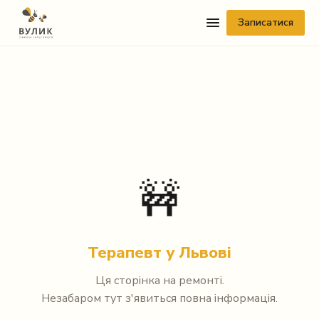
Записатися
Telegram
🚧
Viber
WhatsApp
Терапевт у Львові
Facebook Messenger
Ця сторінка на ремонті.
Незабаром тут з'явиться повна інформація.
Instagram