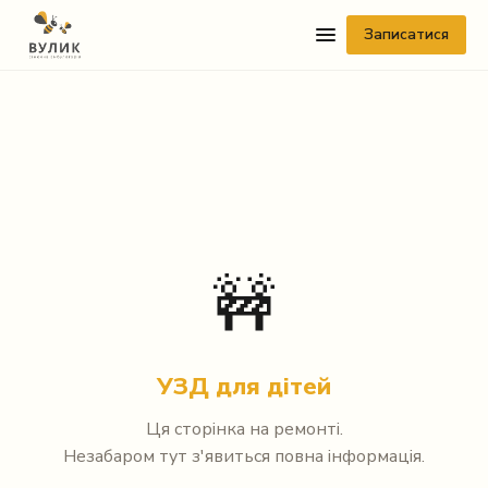
Записатися
Telegram
🚧
Viber
WhatsApp
УЗД для дітей
Facebook Messenger
Ця сторінка на ремонті.
Незабаром тут з'явиться повна інформація.
Instagram