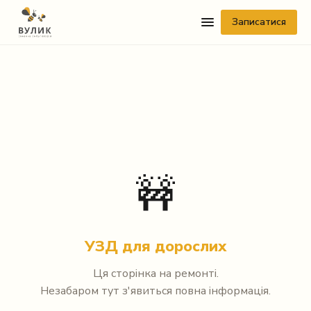
Записатися
Telegram
🚧
Viber
WhatsApp
УЗД для дорослих
Facebook Messenger
Ця сторінка на ремонті.
Незабаром тут з'явиться повна інформація.
Instagram