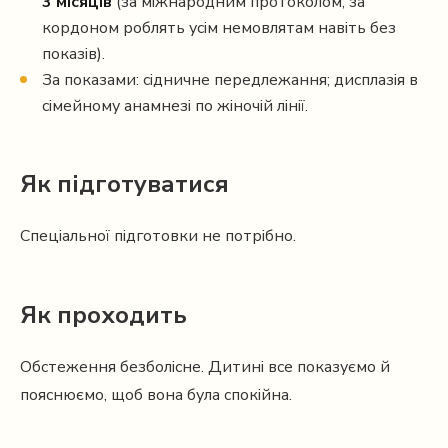
3 місяців
(за міжнародним протоколом; за
кордоном роблять усім немовлятам навіть без
показів).
За показами: сідничне передлежання; дисплазія в
сімейному анамнезі по жіночій лінії.
Як підготуватися
Спеціальної підготовки не потрібно.
Як проходить
Обстеження безболісне. Дитині все показуємо й
пояснюємо, щоб вона була спокійна.