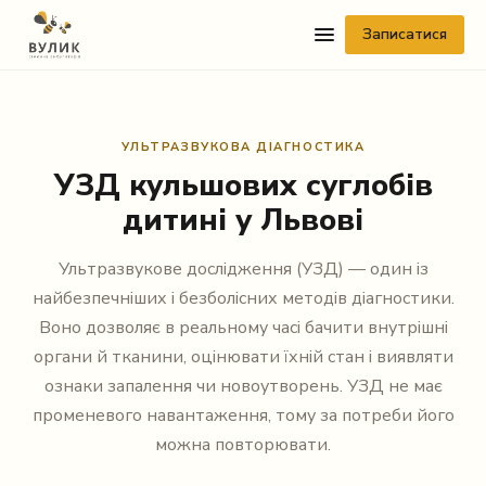
Записатися
УЛЬТРАЗВУКОВА ДІАГНОСТИКА
УЗД кульшових суглобів
дитині у Львові
Ультразвукове дослідження (УЗД) — один із
Telegram
найбезпечніших і безболісних методів діагностики.
Viber
Воно дозволяє в реальному часі бачити внутрішні
органи й тканини, оцінювати їхній стан і виявляти
WhatsApp
ознаки запалення чи новоутворень. УЗД не має
променевого навантаження, тому за потреби його
Facebook Messenger
можна повторювати.
Instagram