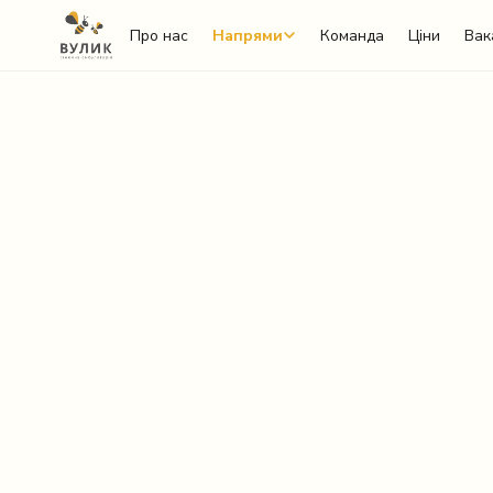
Про нас
Напрями
Команда
Ціни
Вак
Telegram
Viber
WhatsApp
Facebook Messenger