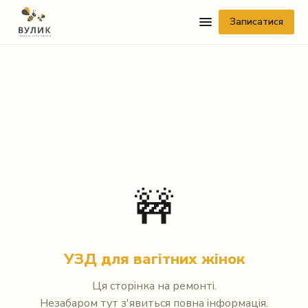
Записатися
Telegram
🚧
Viber
WhatsApp
УЗД для вагітних жінок
Facebook Messenger
Ця сторінка на ремонті.
Instagram
Незабаром тут з'явиться повна інформація.