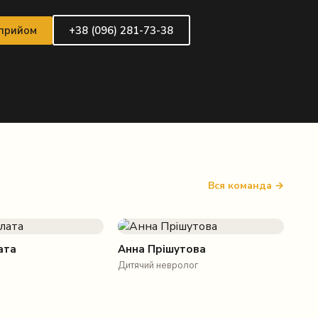
 прийом
+38 (096) 281-73-38
Вся команда →
ата
Анна Прішутова
Дитячий невролог