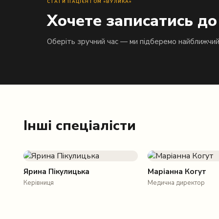
СТАТИ ПАЦІЄНТОМ «ВУЛИКА»
Хочете записатись до
Оберіть зручний час — ми підберемо найближчи
Інші спеціалісти
Ярина Пікулицька
Маріанна Когут
Керівниця
Медична директор