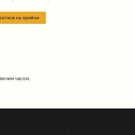
сатися на прийом
ижчим часом.