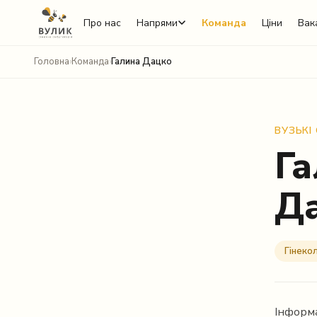
Про нас
Напрями
Команда
Ціни
Вака
Головна
›
Команда
›
Галина Дацко
ВУЗЬКІ
Га
Д
Telegram
Viber
Гінеко
WhatsApp
Facebook Messenger
Інформа