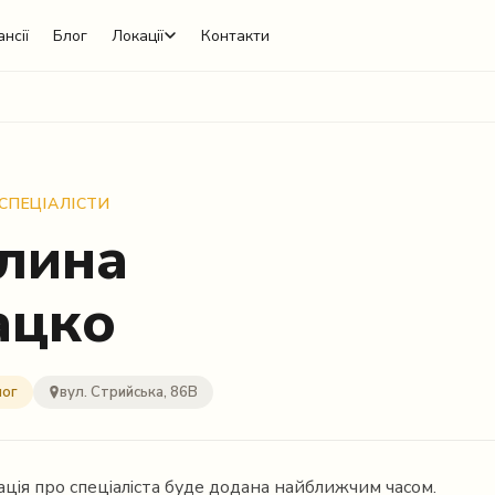
нсії
Блог
Локації
Контакти
 СПЕЦІАЛІСТИ
лина
ацко
лог
вул. Стрийська, 86В
ція про спеціаліста буде додана найближчим часом.