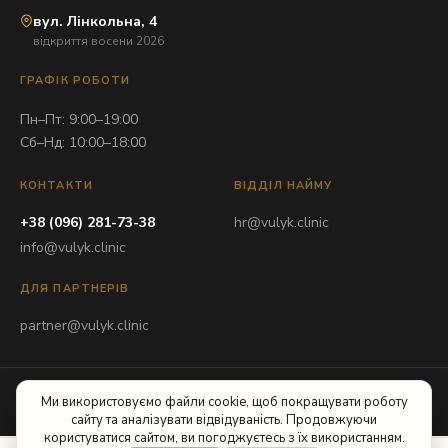
вул. Лінкольна, 4
відкриття восени 2026
ГРАФІК РОБОТИ
Пн–Пт: 9:00–19:00
Сб–Нд: 10:00–18:00
КОНТАКТИ
ВІДДІЛ НАЙМУ
+38 (096) 281-73-38
hr@vulyk.clinic
info@vulyk.clinic
ДЛЯ ПАРТНЕРІВ
partner@vulyk.clinic
© 2026 ТОВ «Вулик-Львів». Всі права захищені.
Ми використовуємо файли cookie, щоб покращувати роботу
Політика конфіденційності
Розроблено
З. Пікулицький
сайту та аналізувати відвідуваність. Продовжуючи
користуватися сайтом, ви погоджуєтесь з їх використанням.