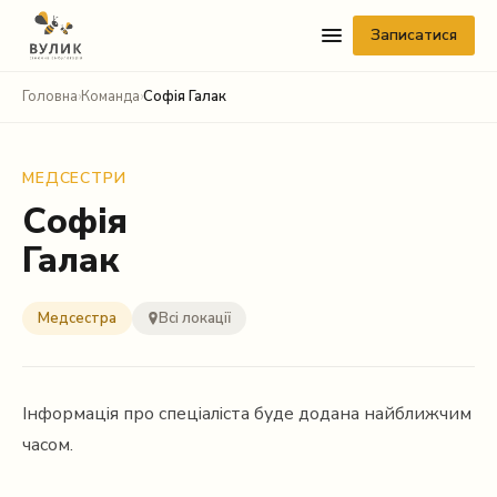
Записатися
Головна
›
Команда
›
Софія Галак
МЕДСЕСТРИ
Софія
Галак
Telegram
Медсестра
Всі локації
Viber
WhatsApp
Інформація про спеціаліста буде додана найближчим
Facebook Messenger
часом.
Instagram