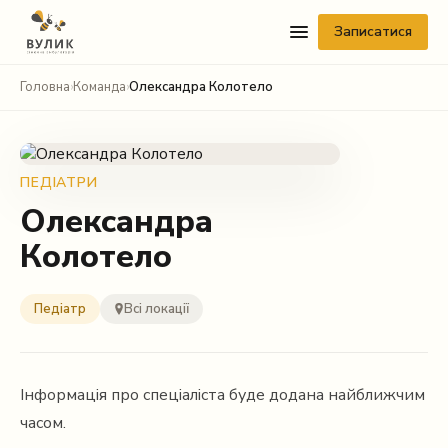
Записатися
Головна
›
Команда
›
Олександра Колотело
ПЕДІАТРИ
Олександра
Колотело
Telegram
Viber
Педіатр
Всі локації
WhatsApp
Facebook Messenger
Інформація про спеціаліста буде додана найближчим
часом.
Instagram