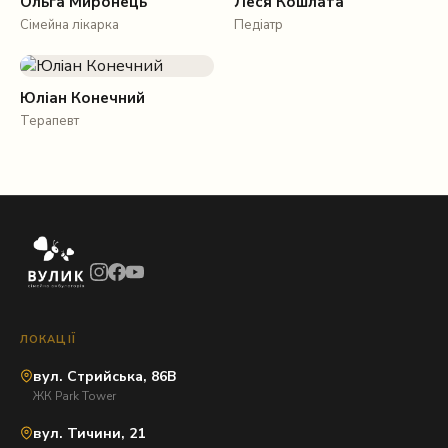
Ольга Миронець
Леся Кошлата
Сімейна лікарка
Педіатр
Юліан Конечний
Терапевт
ЛОКАЦІЇ
вул. Стрийська, 86В
ЖК Park Tower
вул. Тичини, 21