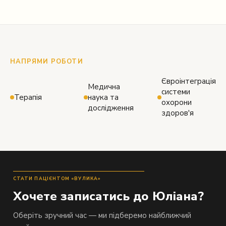
НАПРЯМИ РОБОТИ
Євроінтеграція
Медична
системи
Терапія
наука та
охорони
дослідження
здоров'я
СТАТИ ПАЦІЄНТОМ «ВУЛИКА»
Хочете записатись до Юліана?
Оберіть зручний час — ми підберемо найближчий