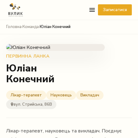
Записатися
Головна
›
Команда
›
Юліан Конечний
ПЕРВИННА ЛАНКА
Юліан
Конечний
Telegram
Viber
Лікар-терапевт
Науковець
Викладач
вул. Стрийська, 86В
WhatsApp
Facebook Messenger
Лікар-терапевт, науковець та викладач. Поєднує
Instagram