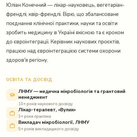
Юліан Конечний — лікар-науковець, вегетаріан-
френдлі, квір-френдлі. Вірю, що збалансоване
поєднання клінічної практики, науки та освіти
зробить медицину в Україні якісною та є кроком
до євроінтеграції. Керівник наукових проєктів,
працюю над євроінтеграцією системи охорони
здоров'я регіону.
ОСВІТА ТА ДОСВІД
ЛНМУ — медична мікробіологія та грантовий
менеджмент
10+ років наукового досвіду
Лікар-терапевт, «Вулик»
3+ роки практики
Викладач мікробіології, ЛНМУ
5+ років викладацького досвіду