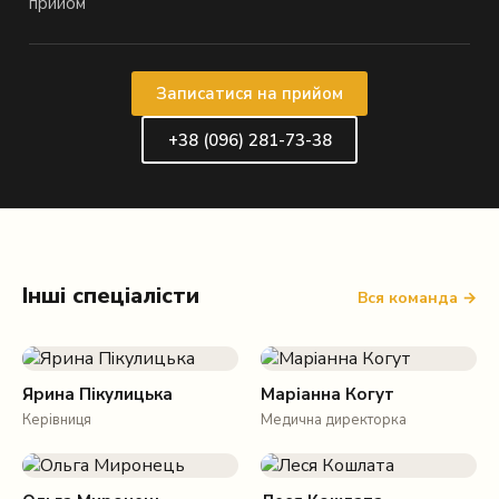
прийом
Записатися на прийом
+38 (096) 281-73-38
Інші спеціалісти
Вся команда →
Ярина Пікулицька
Маріанна Когут
Керівниця
Медична директорка