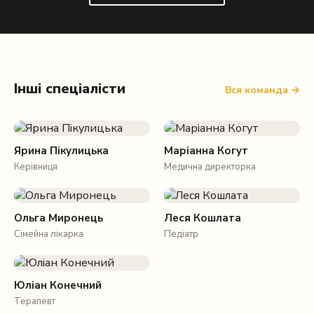
Інші спеціалісти
Вся команда →
Ярина Пікулицька
Маріанна Когут
Керівниця
Медична директорка
Ольга Миронець
Леся Кошлата
Сімейна лікарка
Педіатр
Юліан Конечний
Терапевт