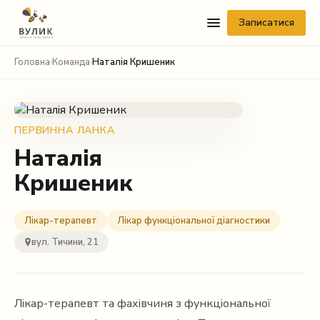
Записатися
Головна
›
Команда
›
Наталія Кришеник
ПЕРВИННА ЛАНКА
Наталія
Кришеник
Telegram
Viber
Лікар-терапевт
Лікар функціональної діагностики
вул. Тичини, 21
WhatsApp
Facebook Messenger
Лікар-терапевт та фахівчиня з функціональної
Instagram