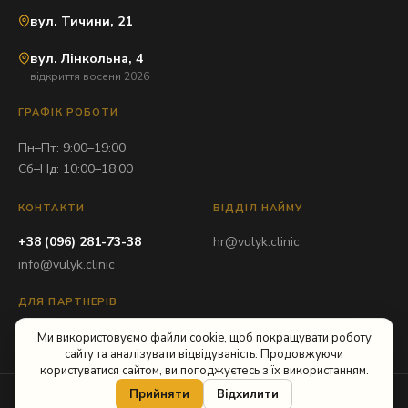
вул. Тичини, 21
вул. Лінкольна, 4
відкриття восени 2026
ГРАФІК РОБОТИ
Пн–Пт: 9:00–19:00
Сб–Нд: 10:00–18:00
КОНТАКТИ
ВІДДІЛ НАЙМУ
+38 (096) 281-73-38
hr@vulyk.clinic
info@vulyk.clinic
ДЛЯ ПАРТНЕРІВ
partner@vulyk.clinic
Ми використовуємо файли cookie, щоб покращувати роботу
сайту та аналізувати відвідуваність. Продовжуючи
користуватися сайтом, ви погоджуєтесь з їх використанням.
Прийняти
Відхилити
© 2026 ТОВ «Вулик-Львів». Всі права захищені.