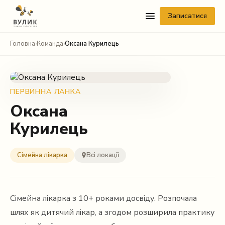
Записатися
Головна
›
Команда
›
Оксана Курилець
ПЕРВИННА ЛАНКА
Оксана
Курилець
Telegram
Viber
Сімейна лікарка
Всі локації
WhatsApp
Facebook Messenger
Сімейна лікарка з 10+ роками досвіду. Розпочала
шлях як дитячий лікар, а згодом розширила практику
Instagram