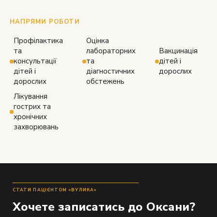
НАПРЯМИ РОБОТИ
Профілактика
Оцінка
та
лабораторних
Вакцинація
консультації
та
дітей і
дітей і
діагностичних
дорослих
дорослих
обстежень
Лікування
гострих та
хронічних
захворювань
СТАТИ ПАЦІЄНТОМ «ВУЛИКА»
Хочете записатись до Оксани?