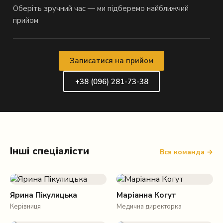
Оберіть зручний час — ми підберемо найближчий
прийом
Записатися на прийом
+38 (096) 281-73-38
Інші спеціалісти
Вся команда →
Ярина Пікулицька
Маріанна Когут
Керівниця
Медична директорка