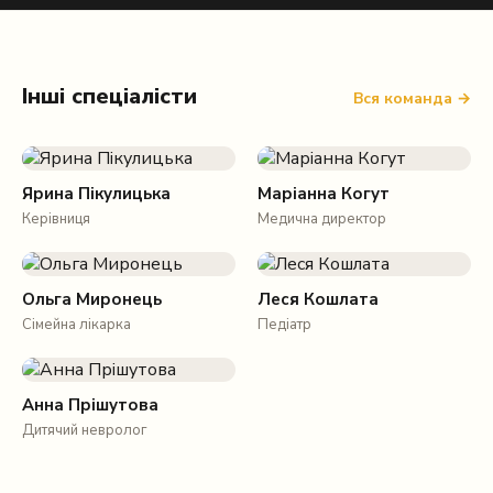
Інші спеціалісти
Вся команда →
Ярина Пікулицька
Маріанна Когут
Керівниця
Медична директор
Ольга Миронець
Леся Кошлата
Сімейна лікарка
Педіатр
Анна Прішутова
Дитячий невролог