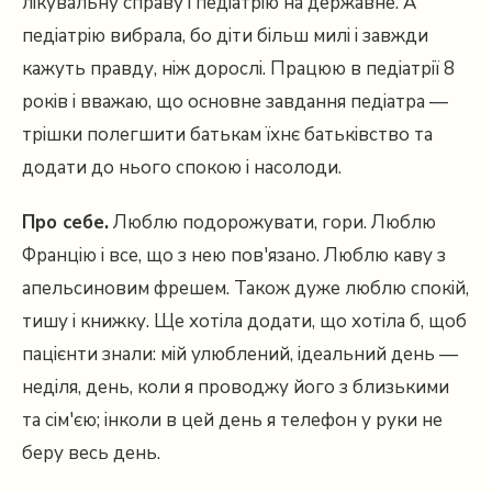
лікувальну справу і педіатрію на державне. А
педіатрію вибрала, бо діти більш милі і завжди
кажуть правду, ніж дорослі. Працюю в педіатрії 8
років і вважаю, що основне завдання педіатра —
трішки полегшити батькам їхнє батьківство та
додати до нього спокою і насолоди.
Про себе.
Люблю подорожувати, гори. Люблю
Францію і все, що з нею пов'язано. Люблю каву з
апельсиновим фрешем. Також дуже люблю спокій,
тишу і книжку. Ще хотіла додати, що хотіла б, щоб
пацієнти знали: мій улюблений, ідеальний день —
неділя, день, коли я проводжу його з близькими
та сім'єю; інколи в цей день я телефон у руки не
беру весь день.