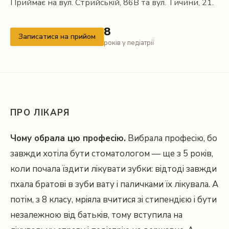
Приймає на вул. Стрийській, 86В та вул. Тичини, 21.
8
Записатися на прийом
років у педіатрії
ПРО ЛІКАРЯ
Чому обрала цю професію.
Вибрала професію, бо
завжди хотіла бути стоматологом — ще з 5 років,
коли почала їздити лікувати зубки: відтоді завжди
пхала братові в зуби вату і паличками їх лікувала. А
потім, з 8 класу, мріяла вчитися зі стипендією і бути
незалежною від батьків, тому вступила на