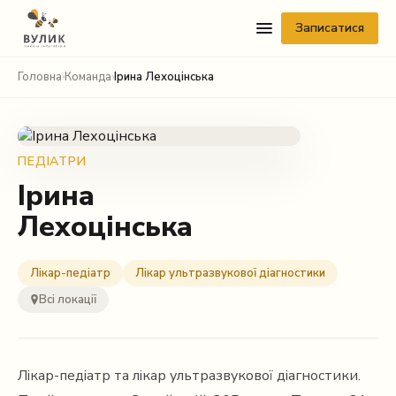
Записатися
Головна
›
Команда
›
Ірина Лехоцінська
ПЕДІАТРИ
Ірина
Лехоцінська
Telegram
Viber
Лікар-педіатр
Лікар ультразвукової діагностики
Всі локації
WhatsApp
Facebook Messenger
Лікар-педіатр та лікар ультразвукової діагностики.
Instagram