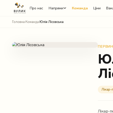
Про нас
Напрями
Команда
Ціни
Вака
Головна
›
Команда
›
Юлія Лісовська
ПЕРВИ
Ю
Лі
Telegram
Viber
Лікар-
WhatsApp
Facebook Messenger
Лікар-п