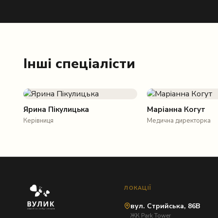
Інші спеціалісти
Ярина Пікулицька
Маріанна Когут
Керівниця
Медична директорка
ЛОКАЦІЇ
вул. Стрийська, 86В
ЖК Park Tower