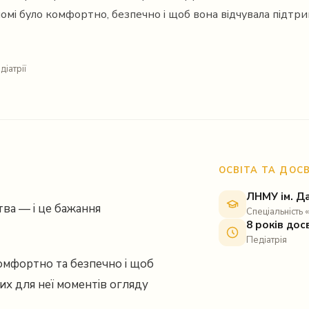
омі було комфортно, безпечно і щоб вона відчувала підтри
діатрії
ОСВІТА ТА ДОС
ЛНМУ ім. Д
тва — і це бажання
Спеціальність 
8 років дос
Педіатрія
омфортно та безпечно і щоб
их для неї моментів огляду