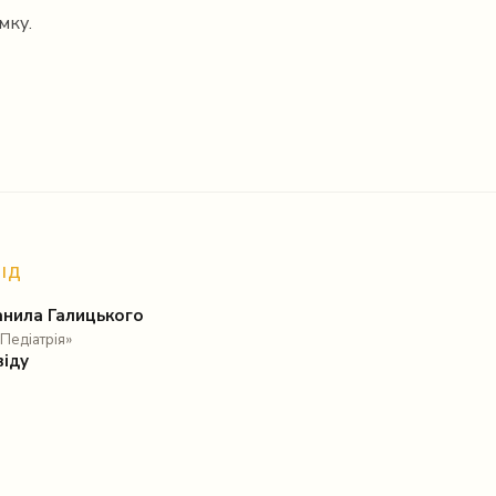
мку.
ВІД
анила Галицького
«Педіатрія»
віду