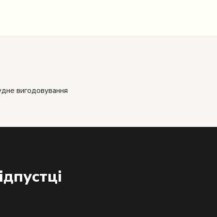
удне вигодовування
ідпустці