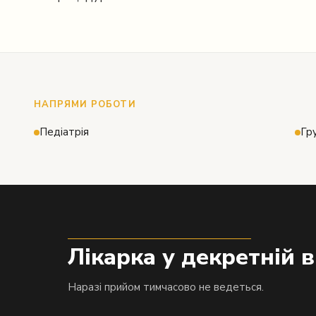
НАПРЯМИ РОБОТИ
Педіатрія
Гр
Лікарка у декретній в
Наразі прийом тимчасово не ведеться.