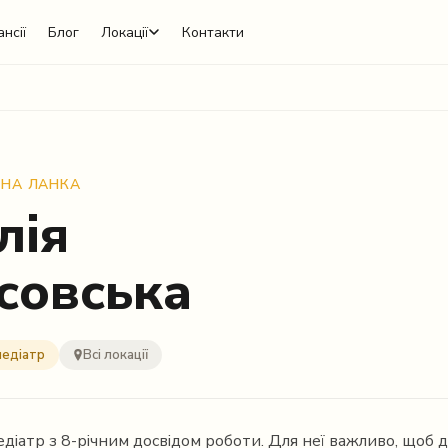
нсії
Блог
Локації
Контакти
ННА ЛАНКА
лія
совська
педіатр
Всі локації
едіатр з 8-річним досвідом роботи. Для неї важливо, щоб 