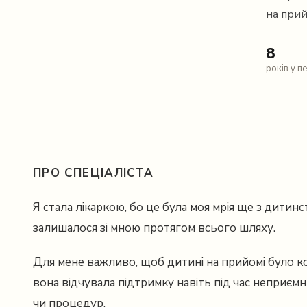
на прий
Instagram
8
років у пе
ПРО СПЕЦІАЛІСТА
Я стала лікаркою, бо це була моя мрія ще з дитинс
залишалося зі мною протягом всього шляху.
Для мене важливо, щоб дитині на прийомі було к
вона відчувала підтримку навіть під час неприємн
чи процедур.