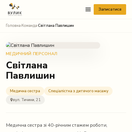
Записатися
Головна
›
Команда
›
Світлана Павлишин
МЕДИЧНИЙ ПЕРСОНАЛ
Світлана
Павлишин
Telegram
Viber
Медична сестра
Спеціалістка з дитячого масажу
вул. Тичини, 21
WhatsApp
Facebook Messenger
Медична сестра зі 40-річним стажем роботи,
Instagram