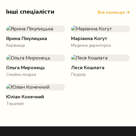
Інші спеціалісти
Вся команда →
Ярина Пікулицька
Маріанна Когут
Керівниця
Медична директорка
Ольга Миронець
Леся Кошлата
Сімейна лікарка
Педіатр
Юліан Конечний
Терапевт