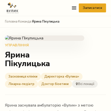
Записатися
Головна
›
Команда
›
Ярина Пікулицька
УПРАВЛІННЯ
Ярина
Пікулицька
Telegram
Viber
Засновниця клініки
Директорка «Вулика»
Лікарка-педіатр
Доктор біоетики
Всі локації
WhatsApp
Facebook Messenger
Ярина заснувала амбулаторію «Вулик» з метою
Instagram