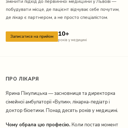
змінити підхід до первинної медицини у Львові —
побудувати місце, де пацієнт відчуває себе почутим,
де лікар є партнером, а не просто спеціалістом.
10+
Записатися на прийом
років у медицині
ПРО ЛІКАРЯ
Ярина Пікулицька — засновниця та директорка
сімейної амбулаторії «Вулик», лікарка-педіатр і
доктор біоетики. Понад десять років у медицині.
Чому обрала цю професію.
Коли постав момент