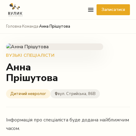
Записатися
Головна
›
Команда
›
Анна Прішутова
ВУЗЬКІ СПЕЦІАЛІСТИ
Анна
Прішутова
Telegram
Viber
Дитячий невролог
вул. Стрийська, 86В
WhatsApp
Facebook Messenger
Інформація про спеціаліста буде додана найближчим
часом.
Instagram