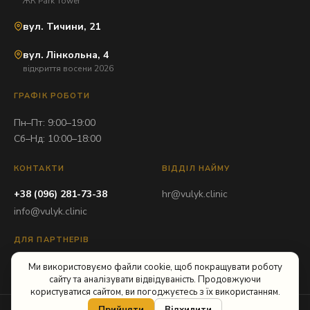
ЖК Park Tower
вул. Тичини, 21
вул. Лінкольна, 4
відкриття восени 2026
ГРАФІК РОБОТИ
Пн–Пт: 9:00–19:00
Сб–Нд: 10:00–18:00
КОНТАКТИ
ВІДДІЛ НАЙМУ
+38 (096) 281-73-38
hr@vulyk.clinic
info@vulyk.clinic
ДЛЯ ПАРТНЕРІВ
partner@vulyk.clinic
Ми використовуємо файли cookie, щоб покращувати роботу
сайту та аналізувати відвідуваність. Продовжуючи
користуватися сайтом, ви погоджуєтесь з їх використанням.