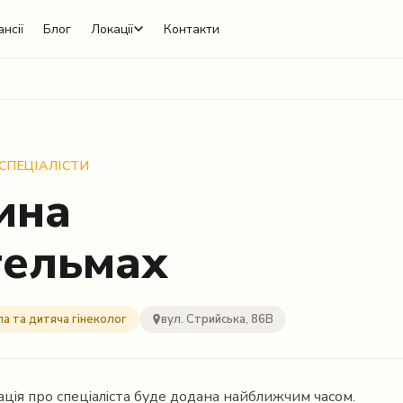
нсії
Блог
Локації
Контакти
 СПЕЦІАЛІСТИ
ина
тельмах
а та дитяча гінеколог
вул. Стрийська, 86В
ція про спеціаліста буде додана найближчим часом.