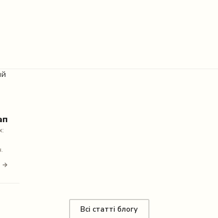
ап
х:
.
і →
Всі статті блогу