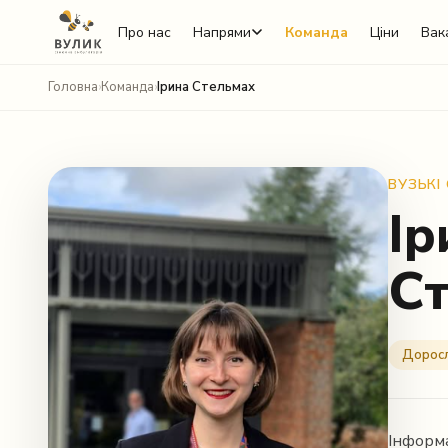
Про нас
Напрями
Команда
Ціни
Вака
Головна
›
Команда
›
Ірина Стельмах
ВУЗЬКІ
Ір
С
Telegram
Viber
Доросл
WhatsApp
Facebook Messenger
Інформа