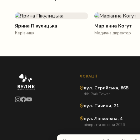
Ярина Пікулицька
Маріанна Когут
Керівниця
Медична директор
ЛОКАЦІЇ
вул. Стрийська, 86В
ЖК Park Tower
вул. Тичини, 21
вул. Лінкольна, 4
відкриття восени 2026