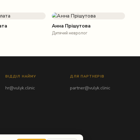
ата
Анна Прішутова
Дитячий невролог
ВІДДІЛ НАЙМУ
ДЛЯ ПАРТНЕРІВ
hr@vulyk.clinic
partner@vulyk.clinic