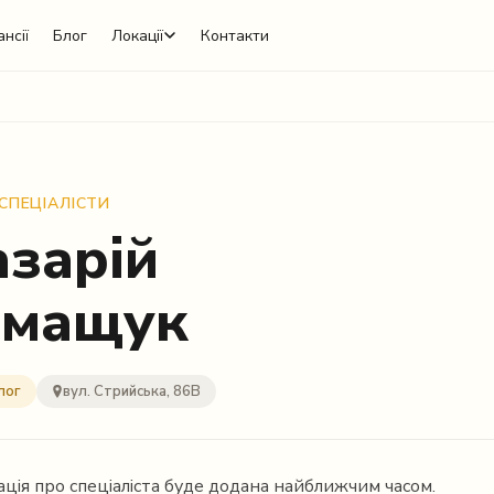
нсії
Блог
Локації
Контакти
 СПЕЦІАЛІСТИ
зарій
омащук
лог
вул. Стрийська, 86В
ція про спеціаліста буде додана найближчим часом.