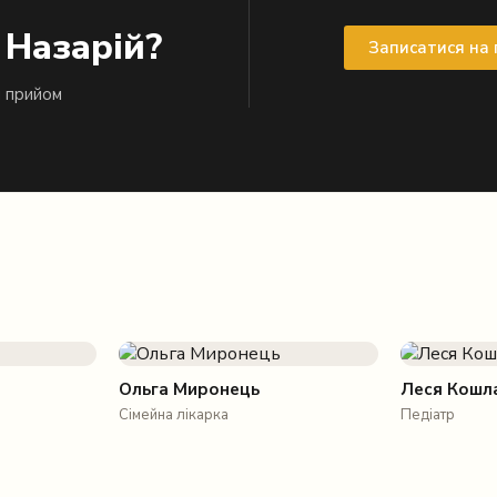
 Назарій?
Записатися на
й прийом
Ольга Миронець
Леся Кошл
Сімейна лікарка
Педіатр