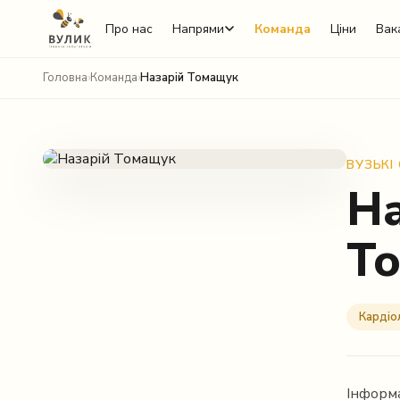
Про нас
Напрями
Команда
Ціни
Вака
Головна
›
Команда
›
Назарій Томащук
ВУЗЬКІ
На
Т
Telegram
Viber
Кардіо
WhatsApp
Facebook Messenger
Інформа